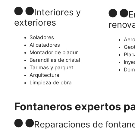
Interiores y
E
exteriores
renov
Soladores
Aero
Alicatadores
Geot
Montador de pladur
Plac
Barandillas de cristal
Inye
Tarimas y parquet
Dom
Arquitectura
Limpieza de obra
Fontaneros expertos par
Reparaciones de fontaner