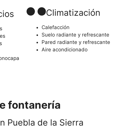
Climatización
cios
Calefacción
s
Suelo radiante y refrescante
es
Pared radiante y refrescante
s
Aire acondicionado
monocapa
e fontanería
n Puebla de la Sierra