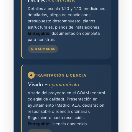
Detalles
constructivos
Detalles a escala 1:20 y 1:10, mediciones
detalladas, pliego de condiciones,
presupuesto descompuesto, planos
estructurales, planos de instalaciones.
Entregable:
documentación completa
para construir.
4-8 SEMANAS
4
TRAMITACIÓN LICENCIA
Visado +
ayuntamiento
Visado del proyecto en el COAM (control
colegial de calidad). Presentación en
ayuntamiento (Madrid: ALA, declaración
responsable o licencia ordinaria).
Seguimiento hasta resolución.
Entregable:
licencia concedida.