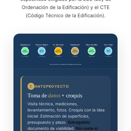
Ordenación de la Edificación) y el CTE
(Código Técnico de la Edificación).
Anteproyecto
Proyecto Básico
Pr. Ejecución
Tramitación
Dirección Obra
Cert. Final
Croquis · ideas
Definición · CTE
Detalles · pliego
Visado · ayto.
Visitas · CSS
CFO · 1ª ocup.
FASE 1
FASE 2
FASE 3
FASE 4
FASE 5
FASE 6
Briefing
Básico
Ejecución
Licencia
Dirección
Final
2-4 semanas
3-6 semanas
4-8 semanas
1-3 meses
Toda la obra
2-4 semanas
DEL CROQUIS A LA LICENCIA DE PRIMERA OCUPACIÓN
1
ANTEPROYECTO
Toma de
datos
+ croquis
Visita técnica, mediciones,
levantamiento, fotos. Croquis con la idea
inicial. Estimación de superficies,
presupuesto y plazo.
Entregable:
documento de viabilidad.
Sin coste si