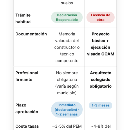
suelos
Trámite
Declaración
Licencia de
Responsable
obra
habitual
Documentación
Memoria
Proyecto
valorada del
básico +
constructor o
ejecución
técnico
visado COAM
competente
Profesional
No siempre
Arquitecto
firmante
obligatorio
colegiado
(varía según
obligatorio
municipio)
Plazo
Inmediato
1-3 meses
(declaración) ·
aprobación
1-2 semanas
Coste tasas
~3-5% del PEM
~4-8% del