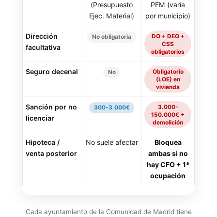
(Presupuesto
PEM (varía
Ejec. Material)
por municipio)
Dirección
DO + DEO +
No obligatoria
CSS
facultativa
obligatorios
Seguro decenal
Obligatorio
No
(LOE) en
vivienda
Sanción por no
3.000-
300-3.000€
150.000€ +
licenciar
demolición
Hipoteca /
No suele afectar
Bloquea
venta posterior
ambas si no
hay CFO + 1ª
ocupación
Cada ayuntamiento de la Comunidad de Madrid tiene