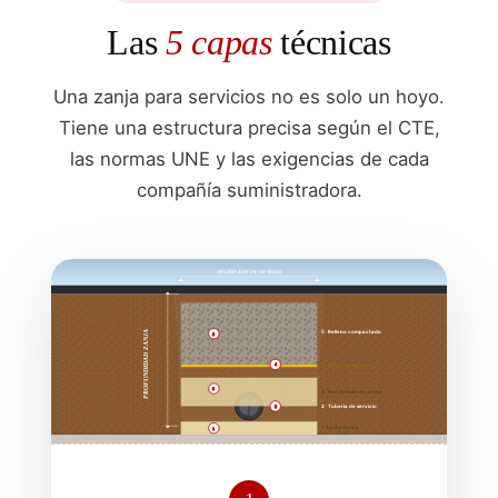
Las
5 capas
técnicas
Una zanja para servicios no es solo un hoyo.
Tiene una estructura precisa según el CTE,
las normas UNE y las exigencias de cada
compañía suministradora.
ANCHO ZANJA · 40-80cm
5 · Relleno compactado
PROFUNDIDAD ZANJA
5
4
4 · Cinta señalizadora
⚠ ATENCIÓN CABLE ELÉCTRICO ⚠
3
3 · Recubrimiento arena
2
2 · Tubería de servicio
1 · Lecho arena
1