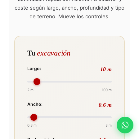
coste según largo, ancho, profundidad y tipo
de terreno. Mueve los controles.
Tu
excavación
Largo:
10 m
2 m
100 m
Ancho:
0,6 m
0,3 m
8 m