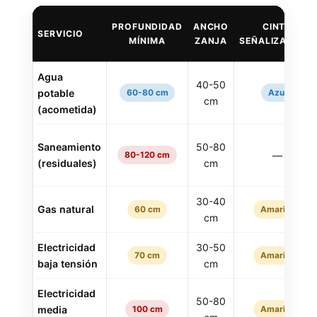
PROFUNDIDAD
ANCHO
CINTA
SERVICIO
MÍNIMA
ZANJA
SEÑALIZADORA
Agua
40-50
potable
60-80 cm
Azul
cm
(acometida)
Saneamiento
50-80
—
80-120 cm
(residuales)
cm
30-40
Gas natural
60 cm
Amarilla
cm
Electricidad
30-50
70 cm
Amarilla
baja tensión
cm
Electricidad
50-80
media
100 cm
Amarilla