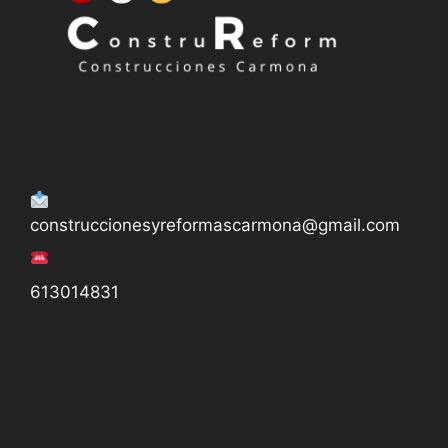
De Lunes a Viernes de 11.00 h. a 14.00 h.
y de 18:00 h. a 20:00 h.
C/ Prado Egido n40, 28492, Madrid
construccionesyreformascarmona@gmail.com
613014831