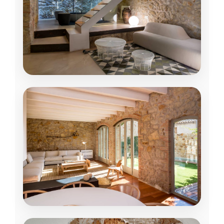
accesibilidad y zonas comunes.
Acompañamiento al presidente y a la
administradora durante toda la obra.
VER ÁREAS →
OFICINAS Y EMPRESAS
Edificios de oficinas
Reformas integrales de bloques
completos: distribución, climatización,
eficiencia energética y modernización de
instalaciones para empresas grandes.
VER ÁREAS →