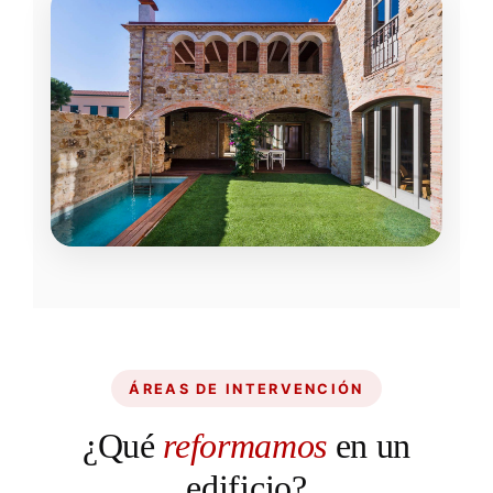
Hoteles y alojamientos
Renovación completa de hoteles, hostales
y apartamentos turísticos. Trabajamos por
fases para mantener parte del
establecimiento operativo.
VER ÁREAS →
SIERRA DE MADRID
Edificios singulares
Casas rurales, edificios industriales
reconvertidos, locales con vivienda…
ÁREAS DE INTERVENCIÓN
proyectos a medida con materiales nobles
y atención al detalle.
¿Qué
reformamos
en un
edificio?
VER ÁREAS →