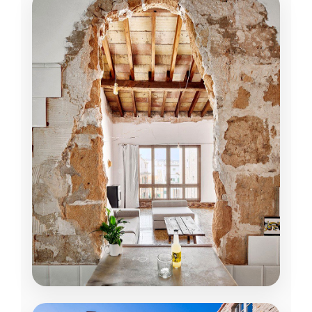
PATRIMONIO
Edificios históricos
Rehabilitaciones respetando el carácter
original: piedra vista, carpinterías de
madera, forjados antiguos. Coordinación
con técnicos de patrimonio.
VER ÁREAS →
HOSTELERÍA Y TURISMO