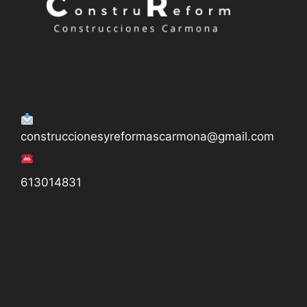
y de 18:00 h. a 20:00 h.
C/ Prado Egido n40, 28492, Madrid
construccionesyreformascarmona@gmail.com
613014831