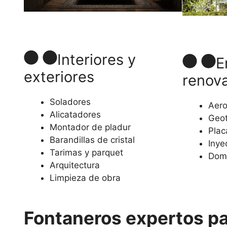
Interiores y
E
exteriores
renov
Soladores
Aero
Alicatadores
Geot
Montador de pladur
Plac
Barandillas de cristal
Inye
Tarimas y parquet
Dom
Arquitectura
Limpieza de obra
Fontaneros expertos par