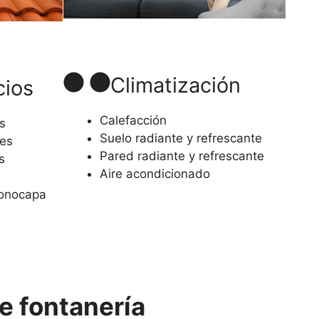
Climatización
cios
Calefacción
s
Suelo radiante y refrescante
es
Pared radiante y refrescante
s
Aire acondicionado
monocapa
e fontanería