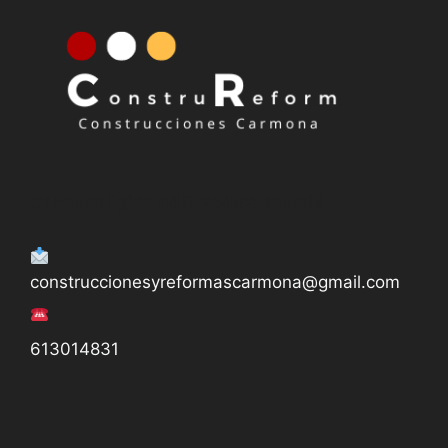
Nuestro horario
De Lunes a Viernes de 11.00 h. a 14.00 h.
y de 18:00 h. a 20:00 h.
C/ Prado Egido n40, 28492, Madrid
construccionesyreformascarmona@gmail.com
613014831