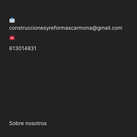
C/ Prado Egido n40, 28492, Madrid
construccionesyreformascarmona@gmail.com
613014831
Sobre nosotros