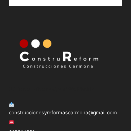
613014831
Nuestro horario
De Lunes a Viernes de 11.00 h. a 14.00 h.
y de 18:00 h. a 20:00 h.
C/ Prado Egido n40, 28492, Madrid
construccionesyreformascarmona@gmail.com