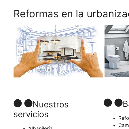
Reformas en la urbaniz
B
Nuestros
servicios
Refo
Camb
Albañilería