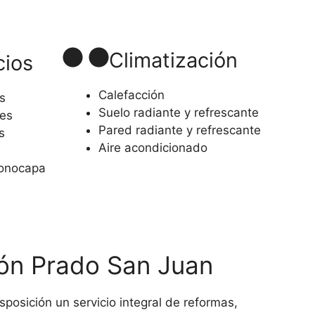
Climatización
cios
Calefacción
s
Suelo radiante y refrescante
es
Pared radiante y refrescante
s
Aire acondicionado
monocapa
ción Prado San Juan
osición un servicio integral de reformas,