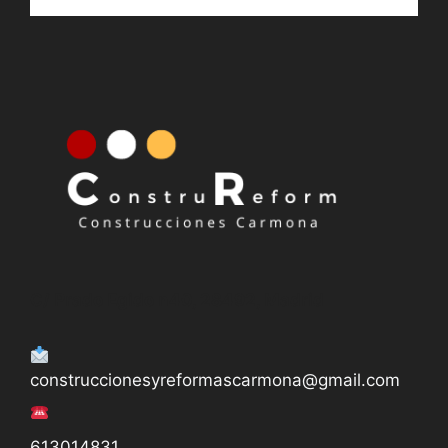
613014831
Nuestro horario
De Lunes a Viernes de 11.00 h. a 14.00 h.
y de 18:00 h. a 20:00 h.
C/ Prado Egido n40, 28492, Madrid
construccionesyreformascarmona@gmail.com
613014831